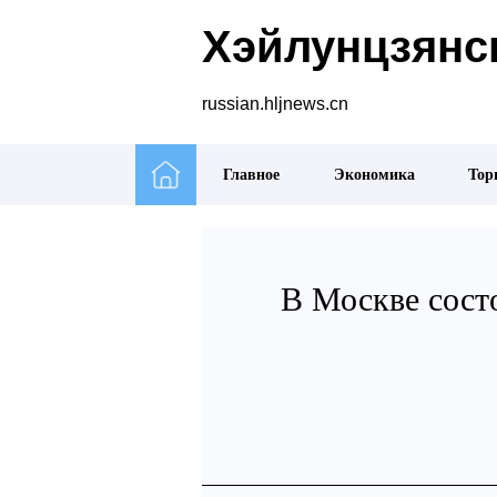
Хэйлунцзянск
russian.hljnews.cn
Главное
Экономика
Тор
В Москве сост