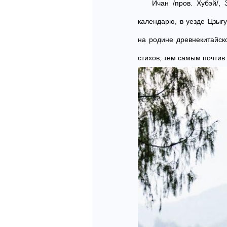
Ичан /пров. Хубэй/,
календарю, в уезде Цзыг
на родине древнекитайск
стихов, тем самым почти