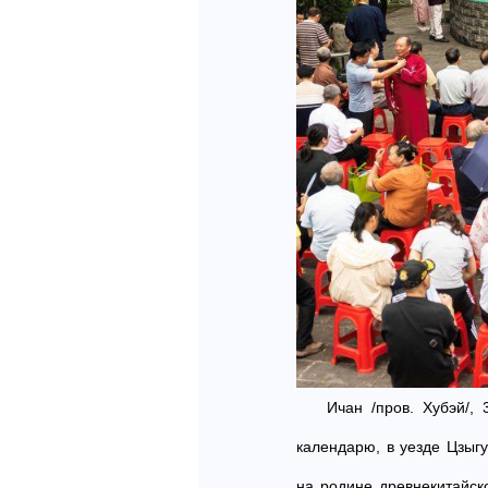
Ичан /пров. Хубэй/,
календарю, в уезде Цзыг
на родине древнекитайск