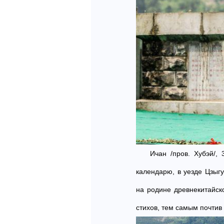
Ичан /пров. Хубэй/,
календарю, в уезде Цзыг
на родине древнекитайск
стихов, тем самым почти