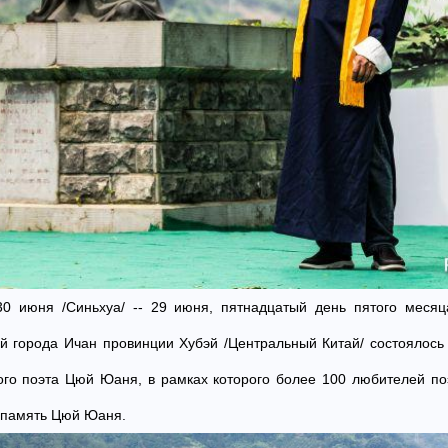
 30 июня /Синьхуа/ -- 29 июня, пятнадцатый день пятого меся
уй города Ичан провинции Хубэй /Центральный Китай/ состоялось
ого поэта Цюй Юаня, в рамках которого более 100 любителей по
в память Цюй Юаня.