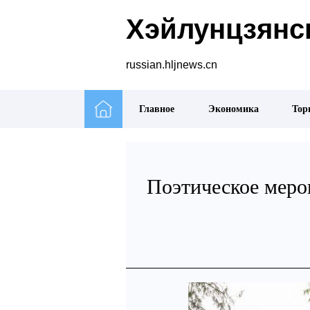
Хэйлунцзянск
russian.hljnews.cn
Главное
Экономика
Тор
Поэтическое меро