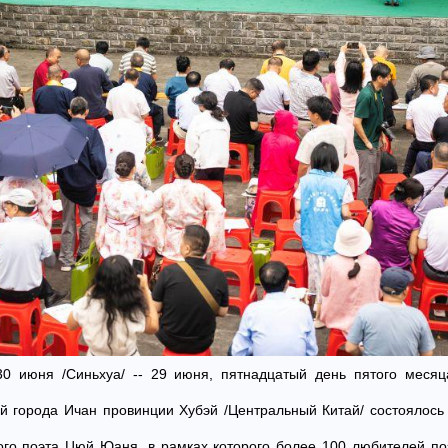
 30 июня /Синьхуа/ -- 29 июня, пятнадцатый день пятого меся
уй города Ичан провинции Хубэй /Центральный Китай/ состоялось
ого поэта Цюй Юаня, в рамках которого более 100 любителей по