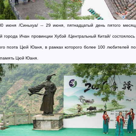
 30 июня /Синьхуа/ -- 29 июня, пятнадцатый день пятого меся
уй города Ичан провинции Хубэй /Центральный Китай/ состоялось
ого поэта Цюй Юаня, в рамках которого более 100 любителей по
в память Цюй Юаня.