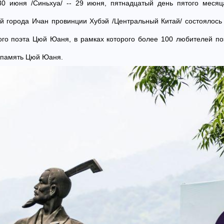
 30 июня /Синьхуа/ -- 29 июня, пятнадцатый день пятого меся
уй города Ичан провинции Хубэй /Центральный Китай/ состоялось
ого поэта Цюй Юаня, в рамках которого более 100 любителей по
в память Цюй Юаня.