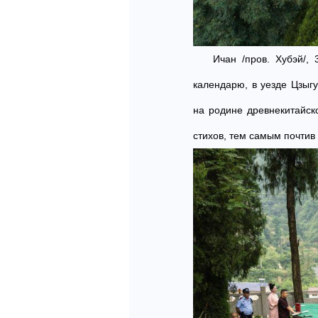
Ичан /пров. Хубэй/,
календарю, в уезде Цзыг
на родине древнекитайск
стихов, тем самым почти