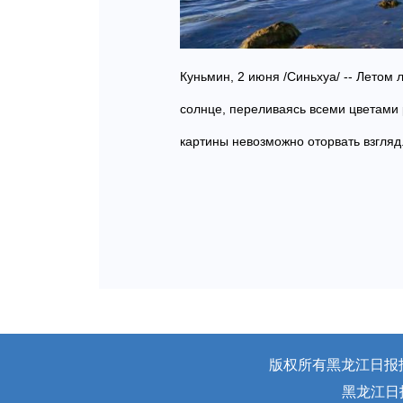
Куньмин, 2 июня /Синьхуа/ -- Летом
солнце, переливаясь всеми цветами 
картины невозможно оторвать взгляд
版权所有黑龙江日报报业
黑龙江日