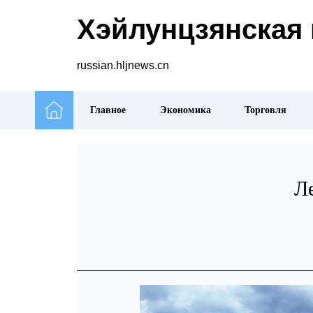
Хэйлунцзянская 
russian.hljnews.cn
Главное
Экономика
Торговля
Л