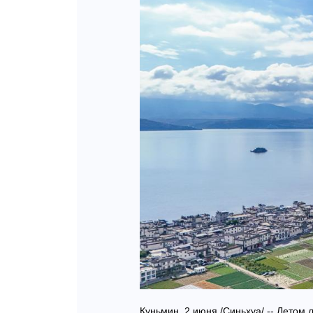
Куньмин, 2 июня /Синьхуа/ -- Летом