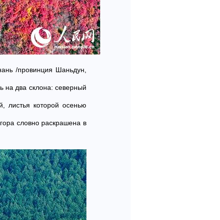
нань /провинция Шаньдун,
ь на два склона: северный
, листья которой осенью
 гора словно раскрашена в