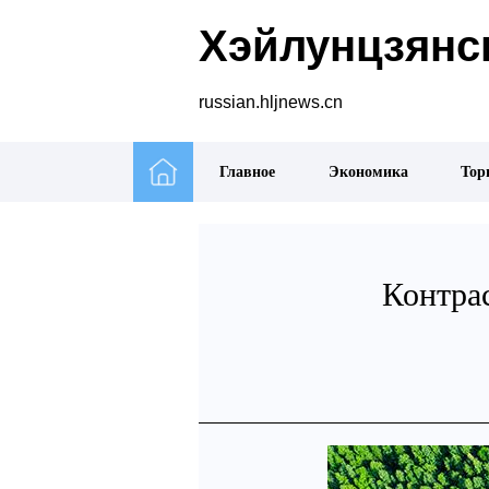
Хэйлунцзянск
russian.hljnews.cn
Главное
Экономика
Тор
Контра