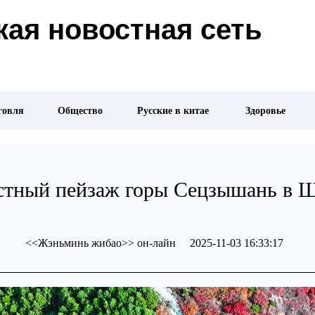
ая новостная сеть
говля
Общество
Русские в китае
Здоровье
стный пейзаж горы Сецзышань в 
<<Жэньминь жибао>> он-лайн 2025-11-03 16:33:17