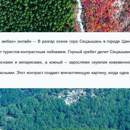
 жибао» онлайн -- В разгар осени гора Сецзышань в городе Цзи
т туристов контрастным пейзажем. Горный хребет делит Сецзышан
оснами и кипарисами, а южный – зарослями скумпии кожевенной
сными. Этот контраст создает впечатляющую картину, когда одна