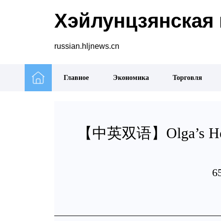
Хэйлунцзянская 
russian.hljnews.cn
Главное
Экономика
Торговля
【中英双语】Olga’s Health 