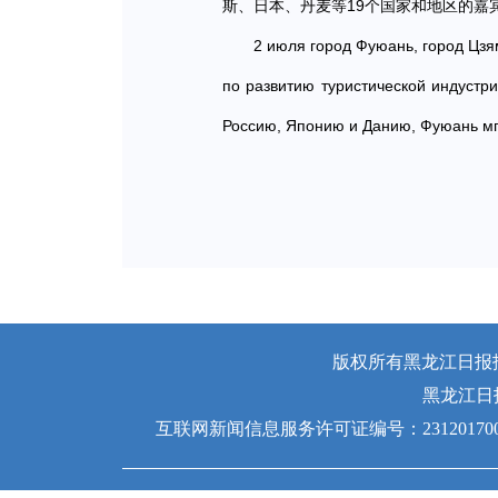
斯、日本、丹麦等19个国家和地区的嘉
2 июля город Фуюань, город Цзя
по развитию туристической индустри
Россию, Японию и Данию, Фуюань мг
版权所有黑龙江日报报业
黑龙江日
互联网新闻信息服务许可证编号：231201700