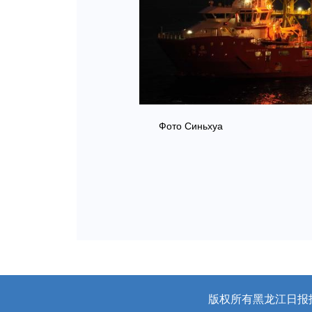
Фото Синьхуа
版权所有黑龙江日报报业