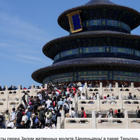
сты перед Залом жатвенных молитв /Циняньдянь/ в парке Тяньтань 