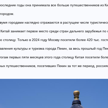
последние годы она принимала все больше путешественников из Ки
 городом.
вумя городами наглядно отражаются в растущем числе туристичес
тай занимает первое место среди стран дальнего зарубежья по к
столицу. Только в 2024 году Москву посетили более 420 тыс. госте
вления культуры и туризма города Пекин, за весь прошлый год Пек
итогам первых пяти месяцев этого года столицу Китая посетили бол
ных путешественников, посетивших Пекин за тот же период, росси