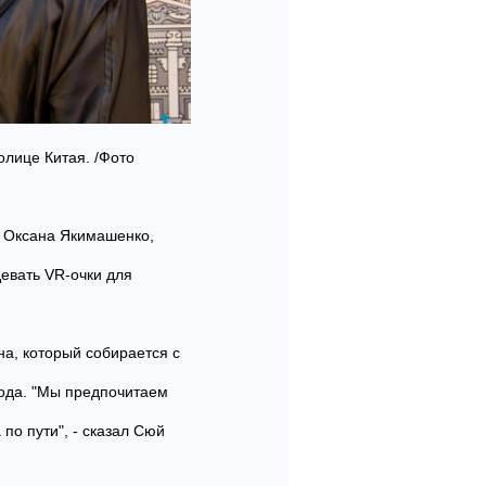
олице Китая. /Фото
я Оксана Якимашенко,
евать VR-очки для
а, который собирается с
года. "Мы предпочитаем
по пути", - сказал Сюй