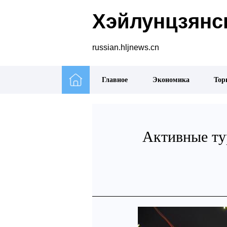
Хэйлунцзянск
russian.hljnews.cn
Главное
Экономика
Тор
Активные ту