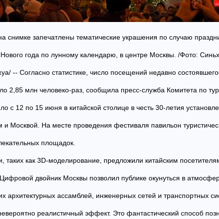
 на снимке запечатлены тематические украшения по случаю праздни
 Нового года по лунному календарю, в центре Москвы. /Фото: Синь
хуа/ -- Согласно статистике, число посещений недавно состоявшег
ло 2,85 млн человеко-раз, сообщила пресс-служба Комитета по ту
о с 12 по 15 июня в китайской столице в честь 30-летия установл
 и Москвой. На месте проведения фестиваля павильон туристиче
лекательных площадок.
и, таких как 3D-моделирование, предложили китайским посетител
 Цифровой двойник Москвы позволил публике окунуться в атмосфер
их архитектурных ассамблей, инженерных сетей и транспортных си
 невероятно реалистичный эффект. Это фантастический способ поз