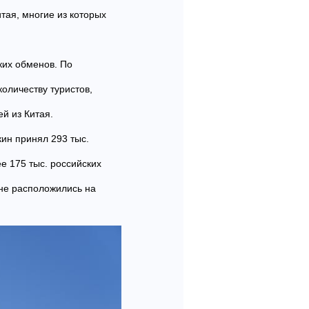
тая, многие из которых
ких обменов. По
оличеству туристов,
й из Китая.
ин принял 293 тыс.
ее 175 тыс. российских
яне расположились на