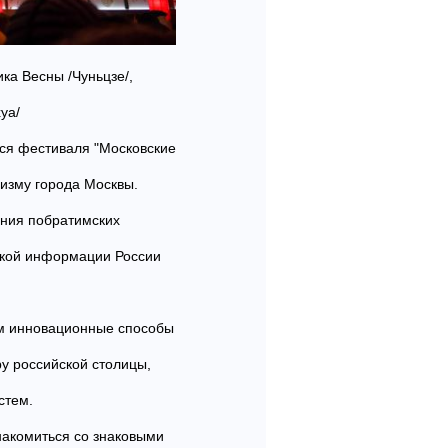
ка Весны /Чуньцзе/,
хуа/
ося фестиваля "Московские
ризму города Москвы.
ения побратимских
ской информации России
ям инновационные способы
у российской столицы,
стем.
накомиться со знаковыми