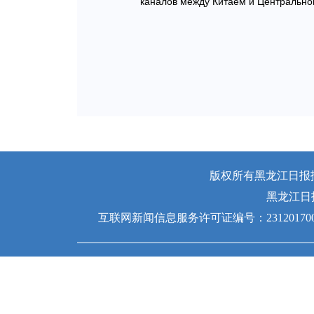
каналов между Китаем и Центрально
版权所有黑龙江日报报业
黑龙江日
互联网新闻信息服务许可证编号：231201700