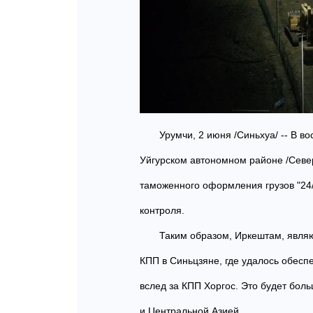
Урумчи, 2 июня /Синьхуа/ -- В в
Уйгурском автономном районе /Севе
таможенного оформления грузов "24/7
контроля.
Таким образом, Иркештам, явля
КПП в Синьцзяне, где удалось обес
вслед за КПП Хоргос. Это будет бол
и Центральной Азией.