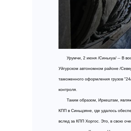
Урумчи, 2 июня /Синьхуа/ -- В в
Уйгурском автономном районе /Севе
таможенного оформления грузов "24/7
контроля.
Таким образом, Иркештам, явля
КПП в Синьцзяне, где удалось обес
вслед за КПП Хоргос. Это, в свою оч