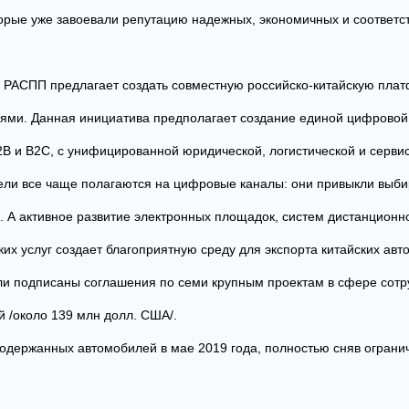
оторые уже завоевали репутацию надежных, экономичных и соответ
, РАСПП предлагает создать совместную российско-китайскую пла
ми. Данная инициатива предполагает создание единой цифрово
 и B2C, с унифицированной юридической, логистической и серви
ели все чаще полагаются на цифровые каналы: они привыкли выбир
 А активное развитие электронных площадок, систем дистанционно
их услуг создает благоприятную среду для экспорта китайских авто
ли подписаны соглашения по семи крупным проектам в сфере сот
 /около 139 млн долл. США/.
подержанных автомобилей в мае 2019 года, полностью сняв ограни