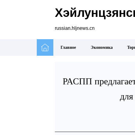
Хэйлунцзянск
russian.hljnews.cn
Главное
Экономика
Тор
РАСПП предлагает
для