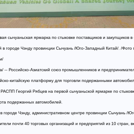
рвая сычуаньская ярмарка по стыковке поставщиков и закупщиков в
в городе Чэнду провинции Сычуань /Юго-Западный Китай/. /Фото 
м/
уа/ -- Российско-Азиатский союз промышленников и предпринимате
ийско-китайскую платформу для торговли подержанными автомобил
 РАСПП Георгий Рябцев на первой сычуаньской ярмарке по стыковк
орта подержанных автомобилей.
 городе Чэнду, административном центре провинции Сычуань /Юг
ители почти 40 торговых организаций и предприятий из 10 стран, 