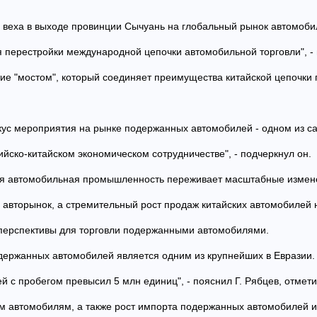
я веха в выходе провинции Сычуань на глобальный рынок автомобил
 перестройки международной цепочки автомобильной торговли", -
ие "мостом", который соединяет преимущества китайской цепочки 
кус мероприятия на рынке подержанных автомобилей - одном из с
ийско-китайском экономическом сотрудничестве", - подчеркнул он.
дня автомобильная промышленность переживает масштабные измен
авторынок, а стремительный рост продаж китайских автомобилей 
 перспективы для торговли подержанными автомобилями.
держанных автомобилей является одним из крупнейших в Евразии.
 с пробегом превысил 5 млн единиц", - пояснил Г. Рябцев, отмет
им автомобилям, а также рост импорта подержанных автомобилей из